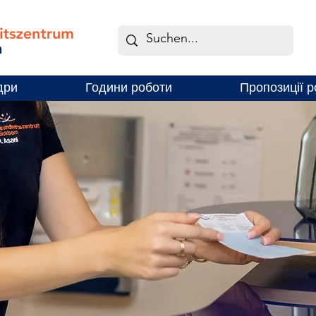
дри
Години роботи
Пропозиції р