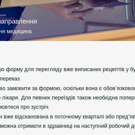
направлення
шня медицина
ю форму для перегляду вже виписаних рецептів у бу
переказ.
во замовити за формою, оскільки вона є обов’язков
лікаря. Для певних переїздів також необхідна попер
овтеся про зустріч.
и вже відсканована в поточному кварталі або пред'я
можна отримати в здравниці на наступний робочий д