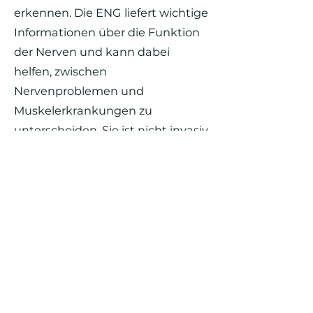
erkennen. Die ENG liefert wichtige
Informationen über die Funktion
der Nerven und kann dabei
helfen, zwischen
Nervenproblemen und
Muskelerkrankungen zu
unterscheiden. Sie ist nicht invasiv,
jedoch können die elektrischen
Impulse ein leichtes Kribbeln oder
Unbehagen hervorrufen.
mehr über das Thema erfahren (externe Seite)
відбиток