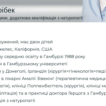
рібек
ини, додаткова кваліфікація з натуропатії
ружений, має двох дітей
желес, Каліфорнія, США
у середню освіту в Гамбурзі 1988 року
 в Гамбурзькому університеті
 Донеголі, Ірландія (хірургія+гінекологія+педі
 в лікарні Амалії Зівекінг (терапевтична медици
огія), клініці Поппенбюттель (хірургія), клініці
літація) та в практиці доктора Герцога з Гамбур
ія з натуропатії