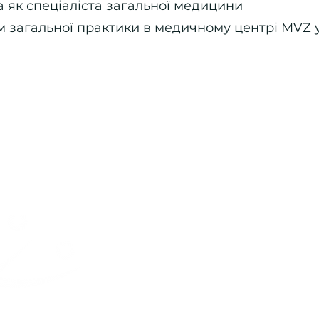
а як спеціаліста загальної медицини
м загальної практики в медичному центрі MVZ у
відбиток
Доступність
Політика конфіденційності