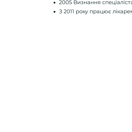
2005 Визнання спеціаліст
З 2011 року працює лікаре
Центр здоров'я Quickborn
Ziegenweg 4, 25451 Quickborn