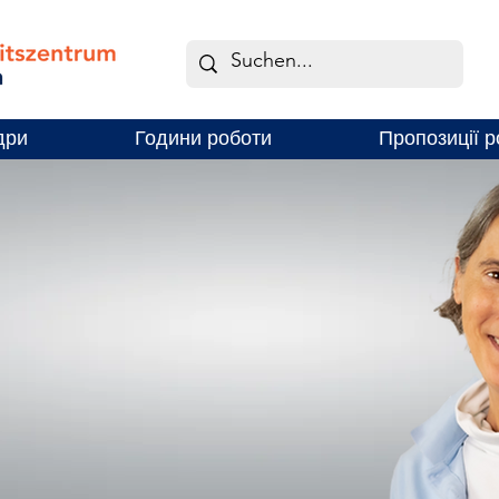
дри
Години роботи
Пропозиції р