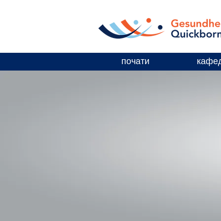
почати
кафе