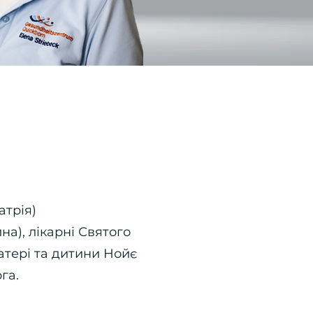
атрія)
на), лікарні Святого
 матері та дитини Нойє
га.