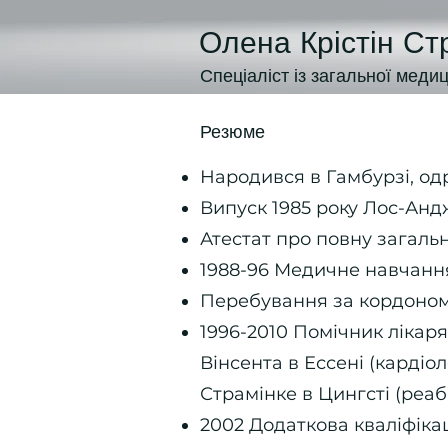
Олена Крістін Ст
Спеціаліст із загальної медиц
Резюме
Народився в Гамбурзі, од
Випуск 1985 року Лос-Анд
Атестат про повну загальн
1988-96 Медичне навчання
Перебування за кордоном у
1996-2010 Помічник лікаря
Вінсента в Ессені (кардіол
Страмінке в Цингсті (реабі
2002 Додаткова кваліфікац