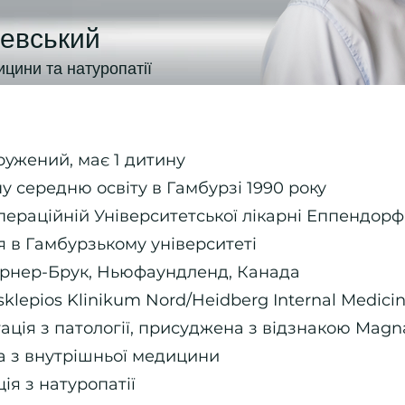
евський
ицини та натуропатії
ружений, має 1 дитину
у середню освіту в Гамбурзі 1990 року
пераційній Університетської лікарні Еппендорф
 в Гамбурзькому університеті
орнер-Брук, Ньюфаундленд, Канада
sklepios Klinikum Nord/Heidberg Internal Medici
тація з патології, присуджена з відзнакою Mag
а з внутрішньої медицини
ія з натуропатії