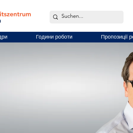
дри
Години роботи
Пропозиції р