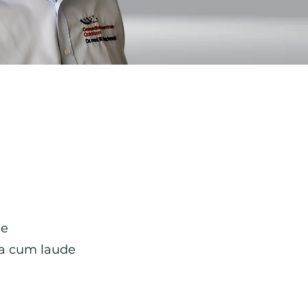
ne
na cum laude