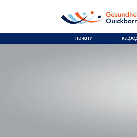
почати
кафе