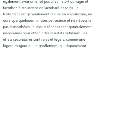
également avoir un effet positif sur le pH du vagin et
favoriser la croissance de lactobacilles sains. Le
traitement est généralement réalisé en ambulatoire, ne
dure que quelques minutes par séance et ne nécessite
pas d'anesthésie. Plusieurs séances sont généralement
nécessaires pour obtenir des résultats optimaux. Les
effets secondaires sont rares et légers, comme une
légère rougeur ou un gonflement, qui disparaissent
généralement après quelques jours.
La thérapie vaginale au laser offre une alternative
efficace et douce aux femmes qui souhaitent renoncer
aux traitements hormonaux ou qui ne les tolèrent pas.
Cependant, il ne convient pas à toutes les patientes,
c'est pourquoi un examen préalable et l'avis d'un
gynécologue sont nécessaires.
imprimer
politique de confidentialité