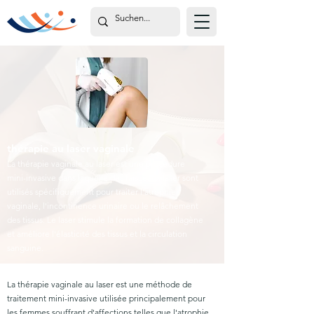
thérapie au laser vaginale
La thérapie vaginale au laser est une procédure
mini-invasive dans laquelle des faisceaux laser sont
utilisés spécifiquement pour traiter l'atrophie
vaginale, l'incontinence urinaire ou le relâchement
des tissus. Le laser stimule la formation de collagène
et améliore l'élasticité des tissus et la circulation
sanguine.
La thérapie vaginale au laser est une méthode de
traitement mini-invasive utilisée principalement pour
les femmes souffrant d'affections telles que l'atrophie