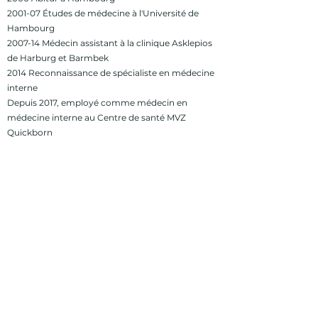
2001-07 Études de médecine à l'Université de
Hambourg
2007-14 Médecin assistant à la clinique Asklepios
de Harburg et Barmbek
2014 Reconnaissance de spécialiste en médecine
interne
Depuis 2017, employé comme médecin en
médecine interne au Centre de santé MVZ
Quickborn
imprimer
politique de confidentialité
Accessibilité
Centre de santé Quickborn
Ziegenweg 4, 25451
Quickborn
© 2024 | Mobesa Médias