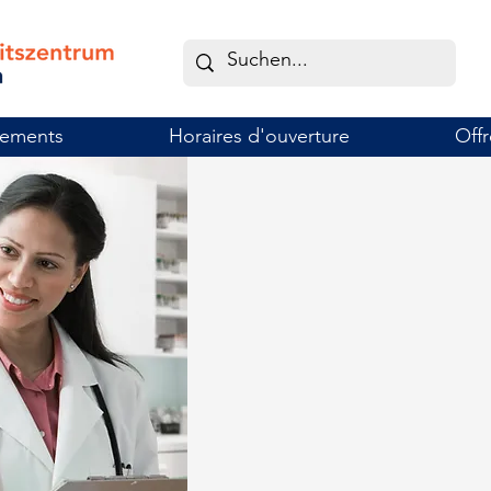
tements
Horaires d'ouverture
Offr