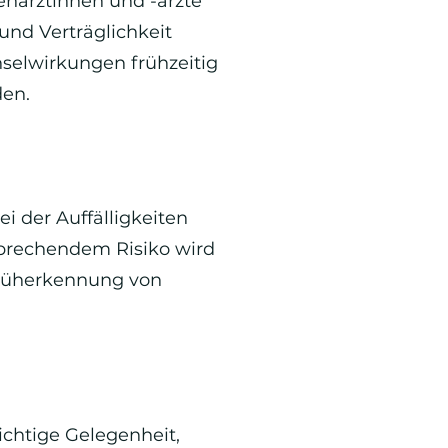
enärztinnen und -ärzte
nd Verträglichkeit
elwirkungen frühzeitig
den.
i der Auffälligkeiten
sprechendem Risiko wird
rüherkennung von
ichtige Gelegenheit,