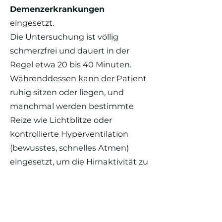
Demenzerkrankungen
eingesetzt.
Die Untersuchung ist völlig
schmerzfrei und dauert in der
Regel etwa 20 bis 40 Minuten.
Währenddessen kann der Patient
ruhig sitzen oder liegen, und
manchmal werden bestimmte
Reize wie Lichtblitze oder
kontrollierte Hyperventilation
(bewusstes, schnelles Atmen)
eingesetzt, um die Hirnaktivität zu
testen. Das EEG gibt wertvolle
Einblicke in die Funktion des
Gehirns und wird sowohl zur
Diagnostik als auch zur