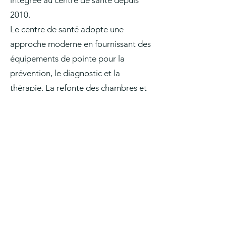
intégrée au centre de santé depuis
2010.
Le centre de santé adopte une
approche moderne en fournissant des
équipements de pointe pour la
prévention, le diagnostic et la
thérapie. La refonte des chambres et
les équipements avec les nouvelles
technologies permettent une prise en
charge médicale contemporaine et
efficace. Aujourd'hui encore, l'objectif
du centre de santé reste d'offrir aux
patients les meilleurs soins possibles
grâce à une étroite collaboration
entre les différents services.