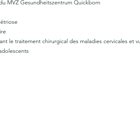
ire du MVZ Gesundheitszentrum Quickborn
étriose
ire
nt le traitement chirurgical des maladies cervicales et vu
 adolescents
imprimer
Accessibilit